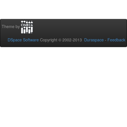
Theme by
DSpace Software
Copyright © 2002-2013
Duraspace
-
Feedback