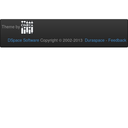
Theme by
DSpace Software
Copyright © 2002-2013
Duraspace
-
Feedback