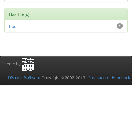
Has File(s)
true
1
Theme by
DSpace Software
Copyright © 2002-2013
Duraspace
-
Feedback