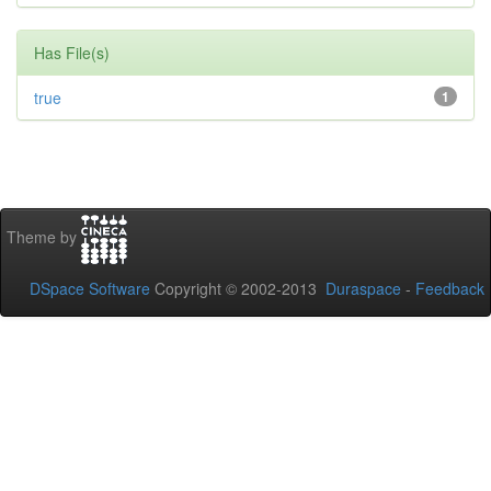
Has File(s)
true
1
Theme by
DSpace Software
Copyright © 2002-2013
Duraspace
-
Feedback