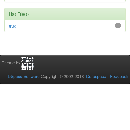
Has File(s)
true
1
Theme by
DSpace Software
Copyright © 2002-2013
Duraspace
-
Feedback