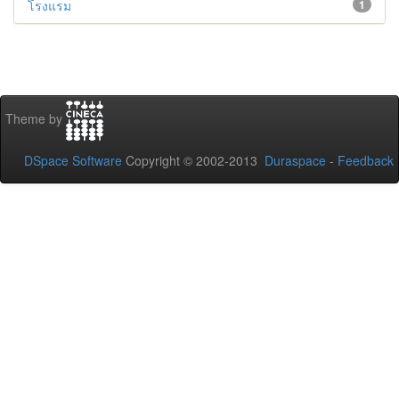
โรงแรม
1
Theme by
DSpace Software
Copyright © 2002-2013
Duraspace
-
Feedback