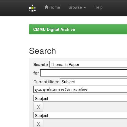
Home
Browse
Help
Skip
navigation
CMMU Digital Archive
Search
Search:
for
Current filters: