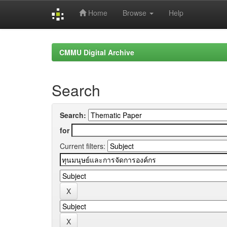
Home
Browse
Help
Skip
navigation
CMMU Digital Archive
Search
Search:
for
Current filters: