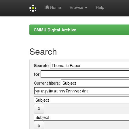
Home
Browse
Help
Skip
navigation
CMMU Digital Archive
Search
Search:
for
Current filters: