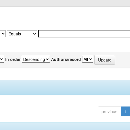
In order
Authors/record
previous
1