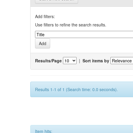
Add filters:
Use filters to refine the search results.
Results/Page
|
Sort items by
Results 1-1 of 1 (Search time: 0.0 seconds).
Item hits: