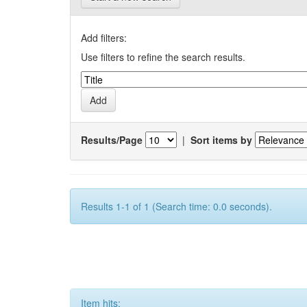
Add filters:
Use filters to refine the search results.
Results/Page
|
Sort items by
Results 1-1 of 1 (Search time: 0.0 seconds).
Item hits: