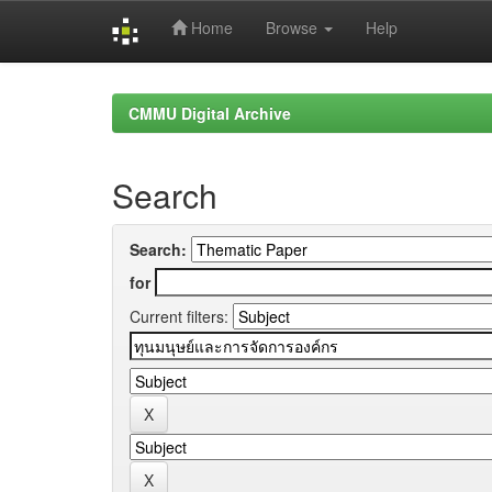
Home
Browse
Help
Skip
navigation
CMMU Digital Archive
Search
Search:
for
Current filters: