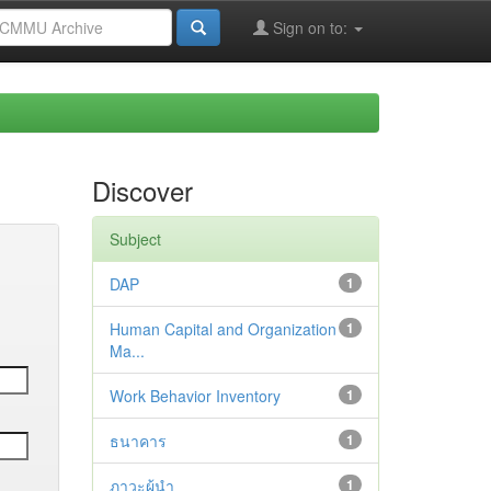
Sign on to:
Discover
Subject
DAP
1
Human Capital and Organization
1
Ma...
Work Behavior Inventory
1
ธนาคาร
1
ภาวะผู้นำ
1