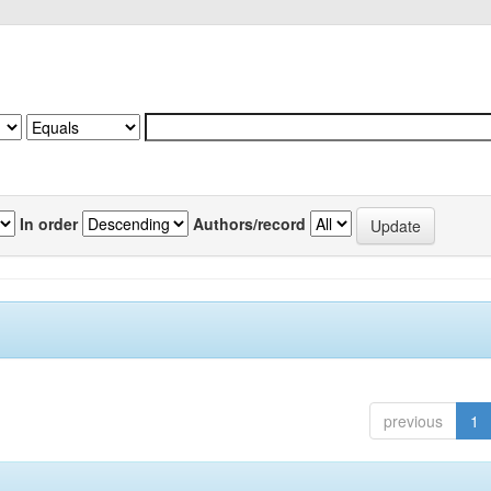
In order
Authors/record
previous
1