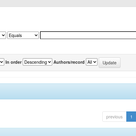
In order
Authors/record
previous
1