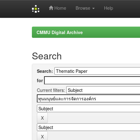
Home
Browse
Help
Skip
navigation
CMMU Digital Archive
Search
Search:
for
Current filters: