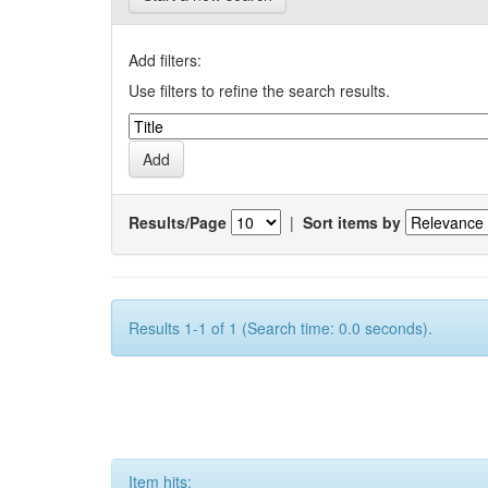
Add filters:
Use filters to refine the search results.
Results/Page
|
Sort items by
Results 1-1 of 1 (Search time: 0.0 seconds).
Item hits: