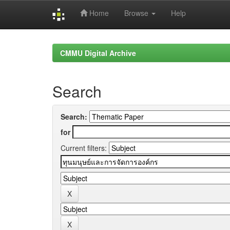
Home
Browse
Help
Skip
navigation
CMMU Digital Archive
Search
Search:
for
Current filters: