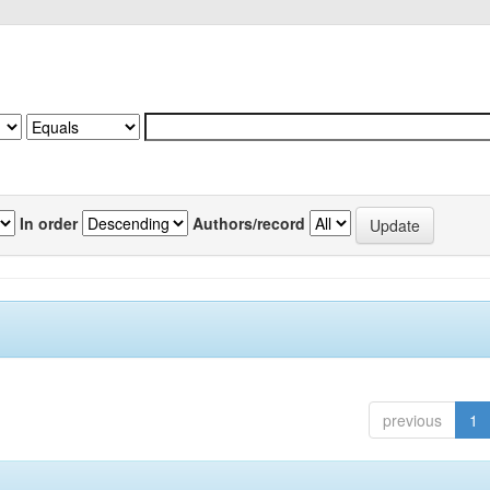
In order
Authors/record
previous
1