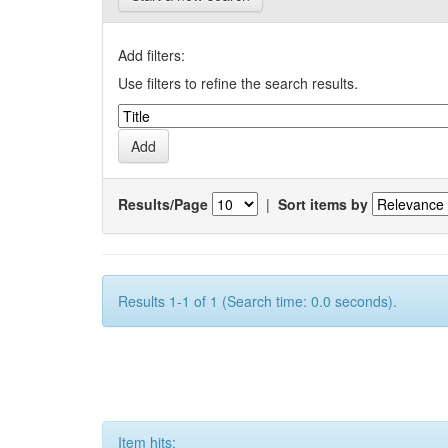
Add filters:
Use filters to refine the search results.
Results/Page
|
Sort items by
Results 1-1 of 1 (Search time: 0.0 seconds).
Item hits: