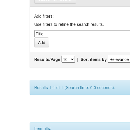
Add filters:
Use filters to refine the search results.
Results/Page
|
Sort items by
Results 1-1 of 1 (Search time: 0.0 seconds).
Item hits: