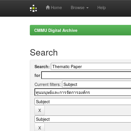
Home
Browse
Help
Skip
navigation
CMMU Digital Archive
Search
Search:
for
Current filters: