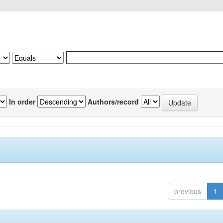
In order
Authors/record
previous
1