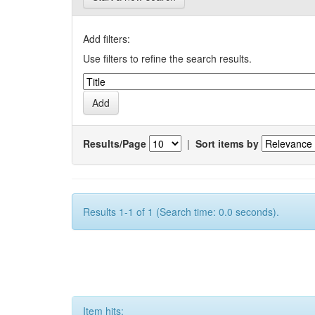
Add filters:
Use filters to refine the search results.
Results/Page
|
Sort items by
Results 1-1 of 1 (Search time: 0.0 seconds).
Item hits: