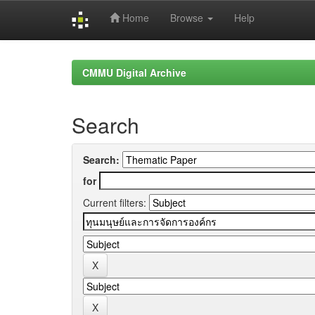
Home
Browse
Help
Skip
navigation
CMMU Digital Archive
Search
Search:
for
Current filters: