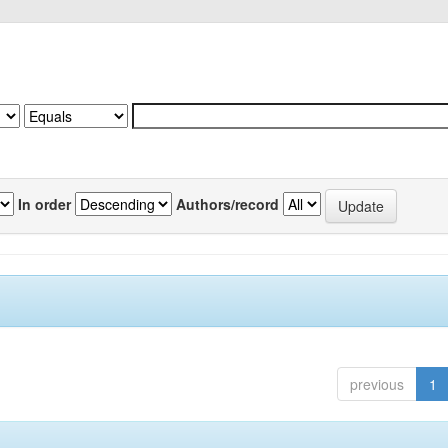
In order
Authors/record
previous
1