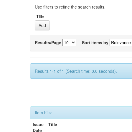
Use filters to refine the search results.
Results/Page
|
Sort items by
Results 1-1 of 1 (Search time: 0.0 seconds).
Item hits:
Issue
Title
Date