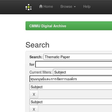
Home
Browse
Help
Skip
navigation
CMMU Digital Archive
Search
Search:
for
Current filters: