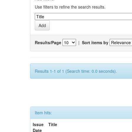
Use filters to refine the search results.
Results/Page
|
Sort items by
Results 1-1 of 1 (Search time: 0.0 seconds).
Item hits:
Issue
Title
Date