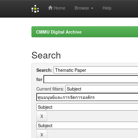
Home
Browse
Help
Skip
navigation
CMMU Digital Archive
Search
Search:
for
Current filters: