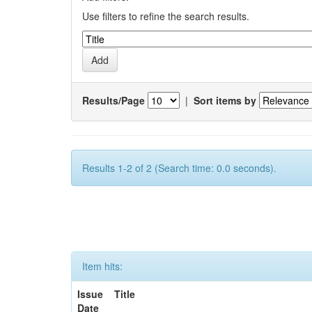
Use filters to refine the search results.
Results/Page
|
Sort items by
Results 1-2 of 2 (Search time: 0.0 seconds).
Item hits:
Issue
Title
Date