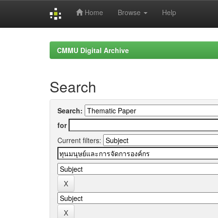
Home
Browse
Help
Skip
navigation
CMMU Digital Archive
Search
Search:
for
Current filters: