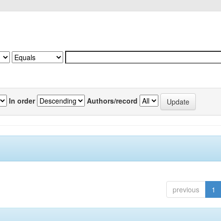
In order
Authors/record
previous
1