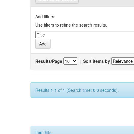
Add filters:
Use filters to refine the search results.
Results/Page
|
Sort items by
Results 1-1 of 1 (Search time: 0.0 seconds).
Item hits: