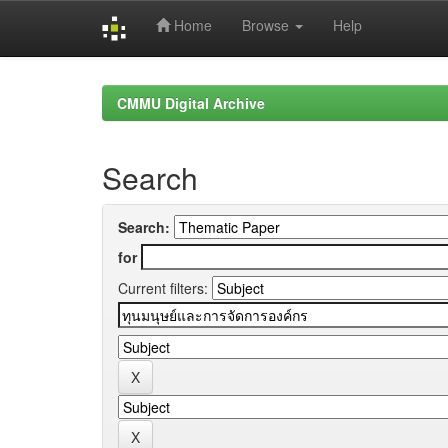
Home
Browse
Help
Skip
navigation
CMMU Digital Archive
Search
Search:
for
Current filters: