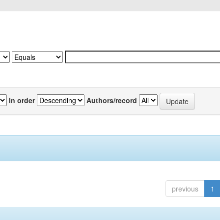
In order
Authors/record
previous
1