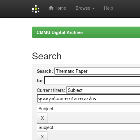
Home
Browse
Help
Skip
navigation
CMMU Digital Archive
Search
Search:
for
Current filters: