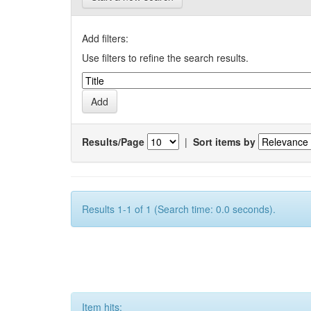
Add filters:
Use filters to refine the search results.
Results/Page
|
Sort items by
Results 1-1 of 1 (Search time: 0.0 seconds).
Item hits: