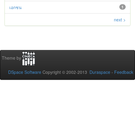
เอกชน
1
next >
Theme by
DSpace Software
Copyright © 2002-2013
Duraspace
-
Feedback