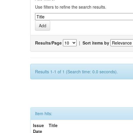
Use filters to refine the search results.
Results/Page
|
Sort items by
Results 1-1 of 1 (Search time: 0.0 seconds).
Item hits:
Issue
Title
Date