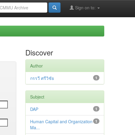
Sign on to:
Discover
Author
กรรวี ศรีวิชัย
1
Subject
DAP
1
Human Capital and Organization
1
Ma...