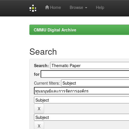
Home
Browse
Help
Skip
navigation
CMMU Digital Archive
Search
Search:
for
Current filters: