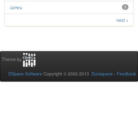
เอกชน
1
next >
Theme by
DSpace Software
Copyright © 2002-2013
Duraspace
-
Feedback