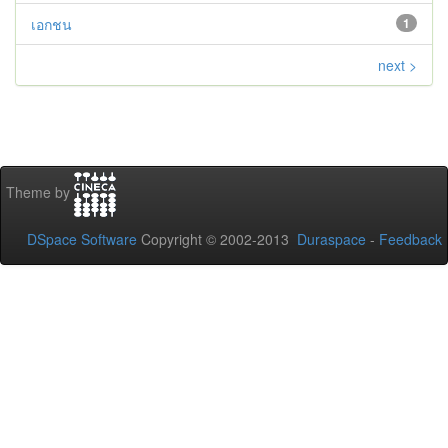
เอกชน
1
next >
Theme by
DSpace Software
Copyright © 2002-2013
Duraspace
-
Feedback