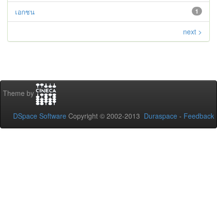
เอกชน
1
next >
Theme by
DSpace Software
Copyright © 2002-2013
Duraspace
-
Feedback