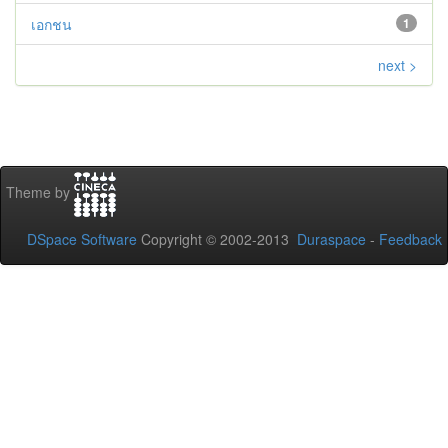
เอกชน
1
next >
Theme by
DSpace Software
Copyright © 2002-2013
Duraspace
-
Feedback