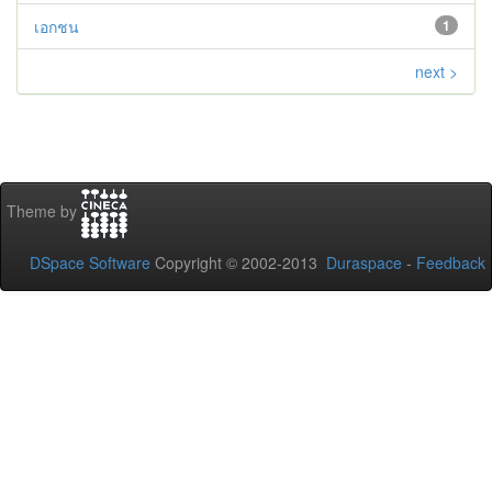
เอกชน
1
next >
Theme by
DSpace Software
Copyright © 2002-2013
Duraspace
-
Feedback