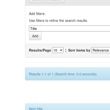
Add filters:
Use filters to refine the search results.
Results/Page
|
Sort items by
Results 1-1 of 1 (Search time: 0.0 seconds).
Item hits: