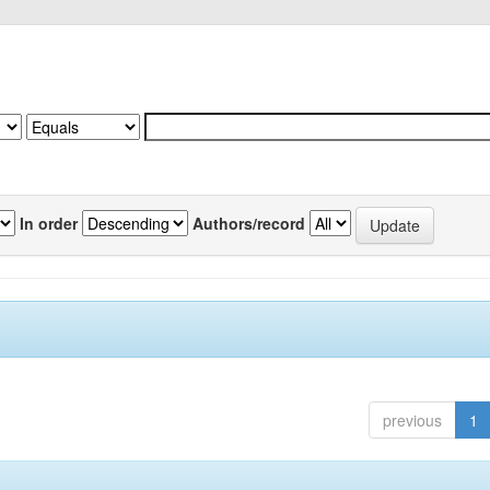
In order
Authors/record
previous
1