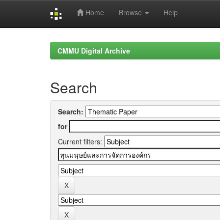
Home
Browse
Help
Skip
navigation
CMMU Digital Archive
Search
Search:
for
Current filters: