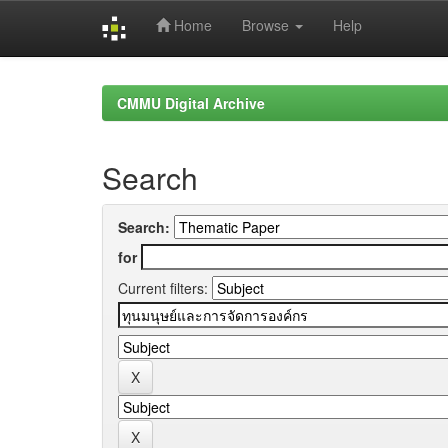
Home
Browse
Help
Skip
navigation
CMMU Digital Archive
Search
Search:
for
Current filters: