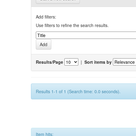
Add filters:
Use filters to refine the search results.
Results/Page
|
Sort items by
Results 1-1 of 1 (Search time: 0.0 seconds).
Item hits: