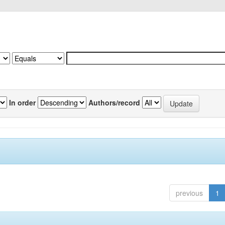
In order
Authors/record
previous
1