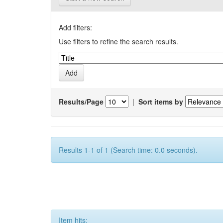
Add filters:
Use filters to refine the search results.
Results/Page
|
Sort items by
Results 1-1 of 1 (Search time: 0.0 seconds).
Item hits: