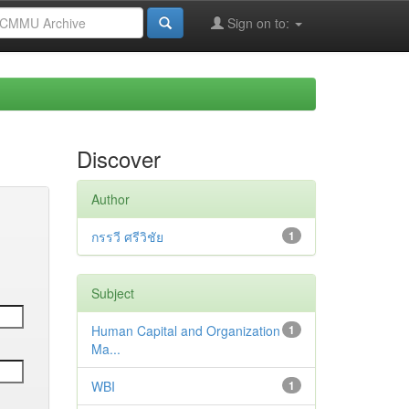
Sign on to:
Discover
Author
กรรวี ศรีวิชัย
1
Subject
Human Capital and Organization
1
Ma...
WBI
1