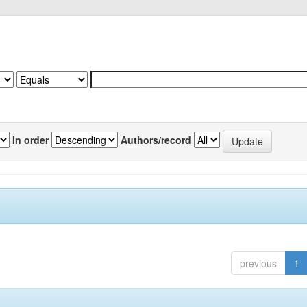
In order
Authors/record
previous
1