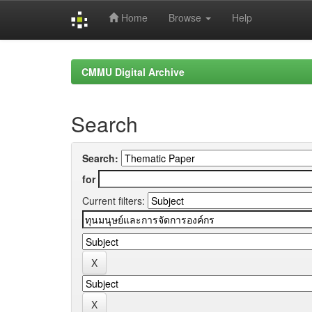
Home
Browse
Help
Skip
navigation
CMMU Digital Archive
Search
Search:
for
Current filters: