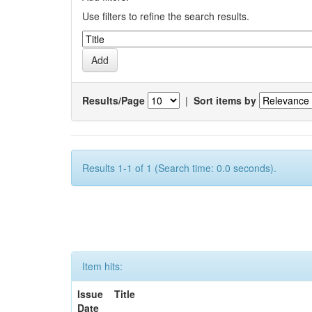
Use filters to refine the search results.
Results/Page
|
Sort items by
Results 1-1 of 1 (Search time: 0.0 seconds).
Item hits:
Issue
Title
Date