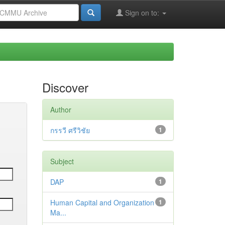
Sign on to:
Discover
Author
กรรวี ศรีวิชัย
1
Subject
DAP
1
Human Capital and Organization
1
Ma...