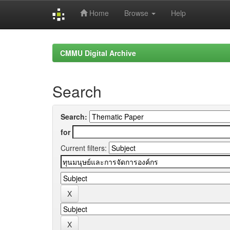
Home
Browse
Help
Skip
navigation
CMMU Digital Archive
Search
Search:
for
Current filters: