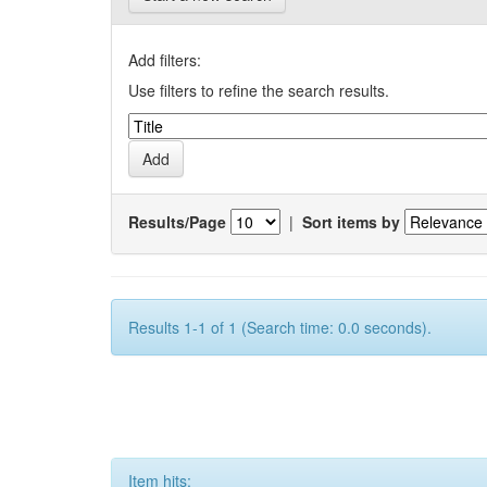
Add filters:
Use filters to refine the search results.
Results/Page
|
Sort items by
Results 1-1 of 1 (Search time: 0.0 seconds).
Item hits: