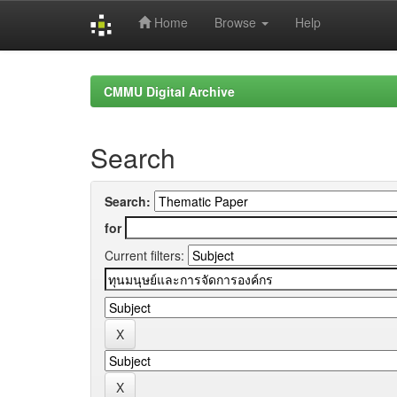
Home
Browse
Help
Skip
navigation
CMMU Digital Archive
Search
Search:
for
Current filters: