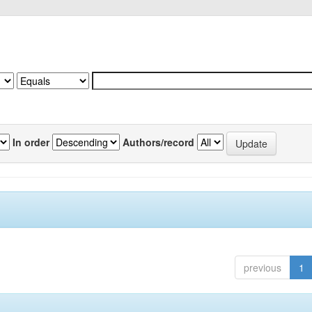
In order
Authors/record
previous
1