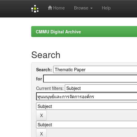
Home
Browse
Help
Skip
navigation
CMMU Digital Archive
Search
Search:
for
Current filters: