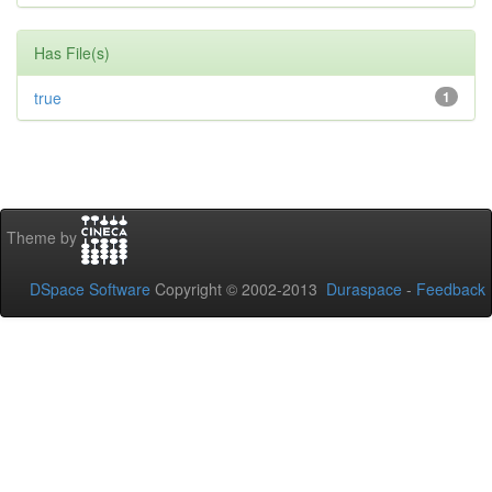
Has File(s)
true
1
Theme by
DSpace Software
Copyright © 2002-2013
Duraspace
-
Feedback