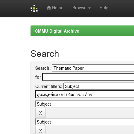
Home
Browse
Help
Skip
navigation
CMMU Digital Archive
Search
Search:
for
Current filters: