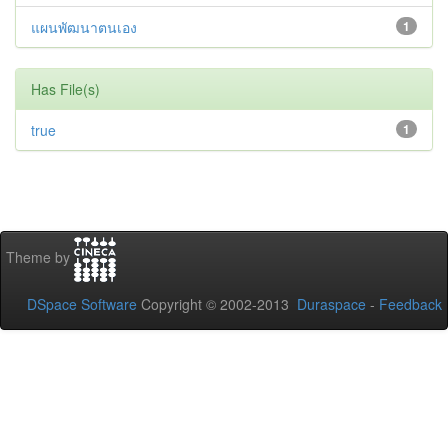
แผนพัฒนาตนเอง
1
Has File(s)
true
1
Theme by
DSpace Software
Copyright © 2002-2013
Duraspace
-
Feedback