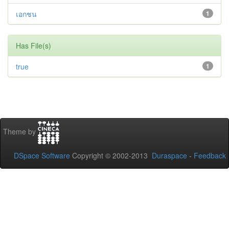
เอกชน
1
Has File(s)
true
1
Theme by
DSpace Software
Copyright © 2002-2013
Duraspace
-
Feedback