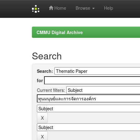
Home
Browse
Help
Skip
navigation
CMMU Digital Archive
Search
Search:
for
Current filters: