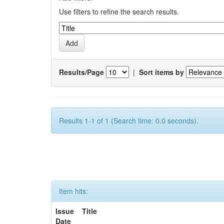
Use filters to refine the search results.
Results/Page
|
Sort items by
Results 1-1 of 1 (Search time: 0.0 seconds).
Item hits:
Issue
Title
Date