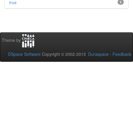
true
1
Theme by
DSpace Software
Copyright © 2002-2013
Duraspace
-
Feedback