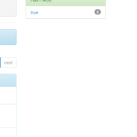
true
2
next