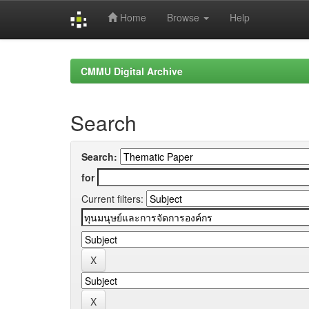
Home
Browse
Help
Skip
navigation
CMMU Digital Archive
Search
Search:
for
Current filters: