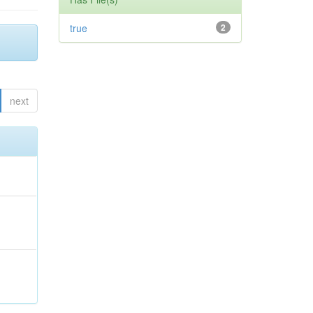
true
2
next