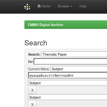
Home
Browse
Help
Skip
navigation
CMMU Digital Archive
Search
Search:
for
Current filters: