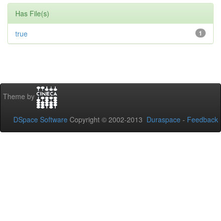
Has File(s)
true
1
Theme by
DSpace Software
Copyright © 2002-2013
Duraspace
-
Feedback