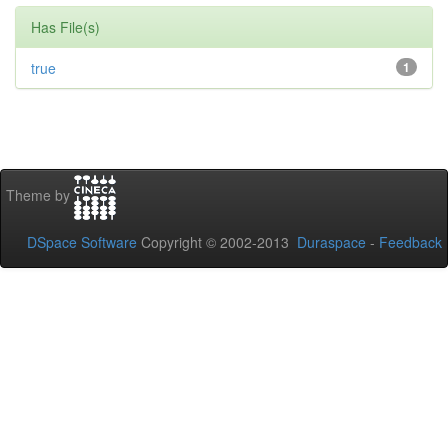
Has File(s)
true
1
Theme by
DSpace Software
Copyright © 2002-2013
Duraspace
-
Feedback