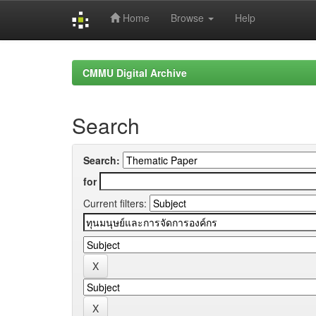
Home
Browse
Help
Skip
navigation
CMMU Digital Archive
Search
Search:
for
Current filters: