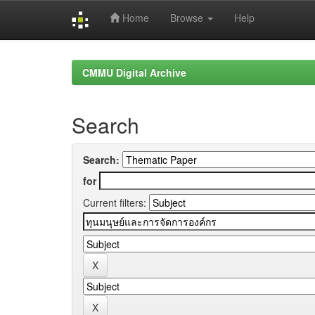
Home
Browse
Help
Skip
navigation
CMMU Digital Archive
Search
Search:
for
Current filters: