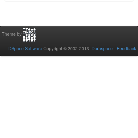
Theme by
DSpace Software
Copyright © 2002-2013
Duraspace
-
Feedback