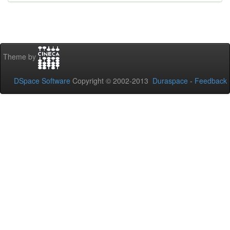
Theme by
DSpace Software
Copyright © 2002-2013
Duraspace
-
Feedback