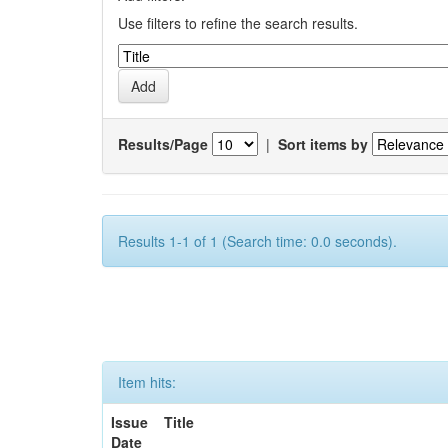
Use filters to refine the search results.
Results/Page
|
Sort items by
Results 1-1 of 1 (Search time: 0.0 seconds).
Item hits:
Issue
Title
Date