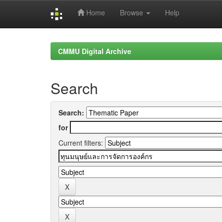
Home
Browse
Help
Skip
navigation
CMMU Digital Archive
Search
Search:
for
Current filters: