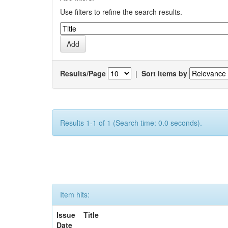
Use filters to refine the search results.
Results/Page
|
Sort items by
Results 1-1 of 1 (Search time: 0.0 seconds).
Item hits:
Issue
Title
Date