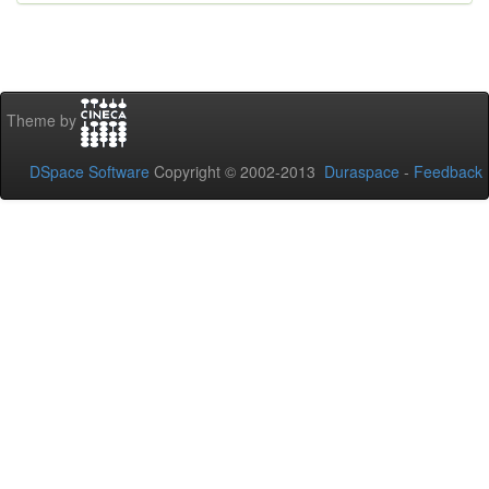
Theme by
DSpace Software
Copyright © 2002-2013
Duraspace
-
Feedback