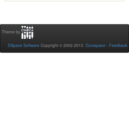
Theme by
DSpace Software
Copyright © 2002-2013
Duraspace
-
Feedback